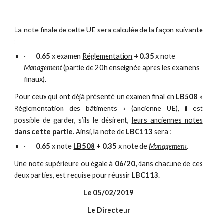
La note finale de cette UE sera calculée de la façon suivante
:
·       
0.65
 x examen 
Réglementation
+
0.35
 x note 
Management
 (partie de 20h enseignée après les examens 
finaux).
Pour ceux qui ont déjà présenté un examen final en
LB508
«
Réglementation des bâtiments » (ancienne UE), il est
possible de garder, s’ils le désirent,
leurs anciennes notes
dans cette partie
. Ainsi, la note de
LBC113
sera :
·       
0.65
 x note 
LB508
+
0.35
 x note de 
Management
.
Une note supérieure ou égale à
06/20,
dans chacune de ces
deux parties, est requise pour réussir
LBC113
.
Le 05/02/2019
Le Directeur